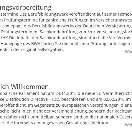
ungsvorbereitung
stermine Das Berufsbildungswerk veröffentlicht auf seiner Homep
en Prüfungstermine für zahlreiche Prüfungen im Versicherungswes
r Homepage des Berufsbildungswerks der Deutschen Versicherung
n Prüfungsterminen. Sachkundeprüfung zum/zur Versicherungsfa
 IHK Die Inhalte der Sachkundeprüfung sind durch die VersVermV
 Homepage des BWV finden Sie die amtlichen Prüfungsunterlagen
ießlich der original Fallvorgaben,
Wei
lich Willkommen
opäische Parlament hat am 24.11.2015 die neue EU-Vermittlerrichtl
ce Distribution Directive – IDD, beschlossen und am 02.02.2016 im
veröffentlicht. Im Gegensatz zu europäischen Verordnungen, dien
sche Richtlinien nicht der Vereinheitlichung, sondern der Rechtsa
ken daher nicht unmittelbar, sondern sind an die nationalen Geset
ert, die ihrerseits einen gewissen Gestaltungsspielraum
Wei