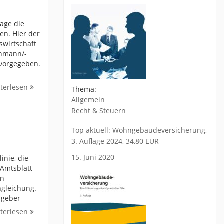
age die
en. Hier der
swirtschaft
chmann/-
 vorgegeben.
terlesen
Thema:
Allgemein
Recht & Steuern
Top aktuell: Wohngebäudeversicherung,
3. Auflage 2024, 34,80 EUR
15. Juni 2020
inie, die
 Amtsblatt
en
ngleichung.
zgeber
terlesen