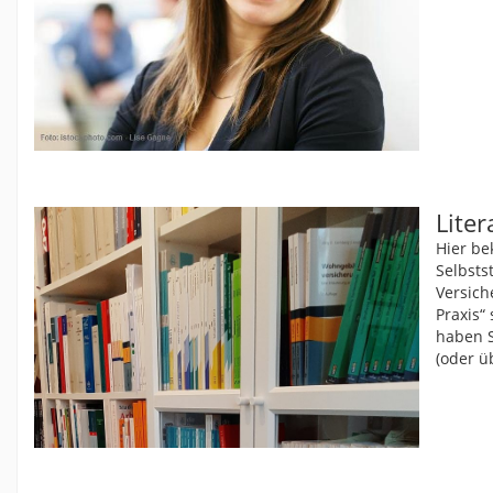
Lite
Hier be
Selbsts
Versich
Praxis“
haben S
(oder ü