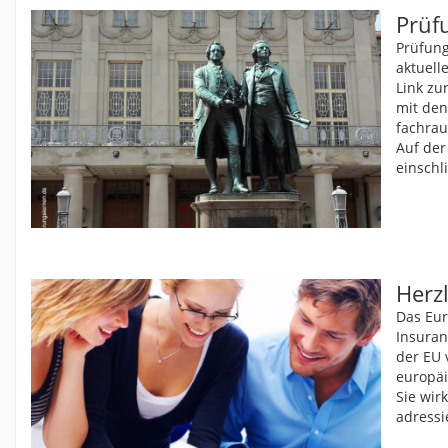
Prüf
Prüfung
aktuell
Link zu
mit de
fachrau
Auf der
einschl
Herz
Das Eur
Insuran
der EU 
europäi
Sie wir
adressi