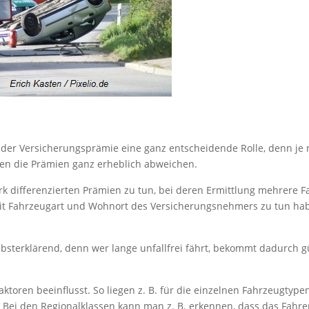
e der Versicherungsprämie eine ganz entscheidende Rolle, denn je
nen die Prämien ganz erheblich abweichen.
k differenzierten Prämien zu tun, bei deren Ermittlung mehrere F
mit Fahrzeugart und Wohnort des Versicherungsnehmers zu tun hab
elbsterklärend, denn wer lange unfallfrei fährt, bekommt dadurch g
oren beeinflusst. So liegen z. B. für die einzelnen Fahrzeugtype
t. Bei den Regionalklassen kann man z. B. erkennen, dass das Fahre