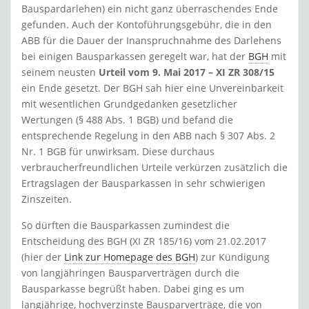
Bauspardarlehen) ein nicht ganz überraschendes Ende
gefunden. Auch der Kontoführungsgebühr, die in den
ABB für die Dauer der Inanspruchnahme des Darlehens
bei einigen Bausparkassen geregelt war, hat der
BGH
mit
seinem neusten
Urteil vom 9. Mai 2017 – XI ZR 308/15
ein Ende gesetzt. Der BGH sah hier eine Unvereinbarkeit
mit wesentlichen Grundgedanken gesetzlicher
Wertungen (§ 488 Abs. 1 BGB) und befand die
entsprechende Regelung in den ABB nach § 307 Abs. 2
Nr. 1 BGB für unwirksam. Diese durchaus
verbraucherfreundlichen Urteile verkürzen zusätzlich die
Ertragslagen der Bausparkassen in sehr schwierigen
Zinszeiten.
So dürften die Bausparkassen zumindest die
Entscheidung des BGH (XI ZR 185/16) vom 21.02.2017
(hier der
Link zur Homepage des BGH
) zur Kündigung
von langjähringen Bausparverträgen durch die
Bausparkasse begrüßt haben. Dabei ging es um
langjährige, hochverzinste Bausparverträge, die von